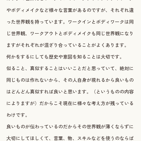
やボディメイクなど様々な言葉があるのですが、それぞれ違
ご予約・お問い合わせ
った世界観を持っています。ワークインとボディワークは同
LINEで予約・相談する
じ世界観、ワークアウトとボディメイクも同じ世界観になり
tel. 080-3628-1771
ますがそれぞれが混ざり合っていることがよくあります。
何かをするにしても歴史や意図を知ることは大切です。
Instagram
LINE
似ること、真似することはいいことだと思っていて、絶対に
同じものは作れないから、その人自身が現れるから良いもの
はどんどん真似すれば良いと思います。（というものの内容
によりますが）だからこそ現在に様々な考え方が残っている
わけです。
良いものが伝わっているのだからその世界観が薄くならずに
大切にしてほしくて、言葉、物、スキルなどを使うのならば