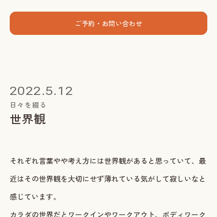
menu
ご予約・お問い合わせ
ホーム
個人セッション
2022.5.12
出張グループレッスン
日々を綴る
世界観
指導者養成講座
スミカについて
それぞれ言葉やや考え方には世界観があると思っていて、最
お客様の声
近はその世界観を大切にせず薄れている気がして寂しいなと
お知らせ
感じています。
ブログ
カラダの世界だとワークインやワークアウト、ボディワーク