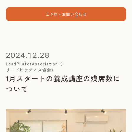
menu
ご予約・お問い合わせ
ホーム
個人セッション
2024.12.28
出張グループレッスン
LeadPilatesAssociation（
リードピラティス協会）
指導者養成講座
1月スタートの養成講座の残席数に
スミカについて
ついて
お客様の声
お知らせ
ブログ