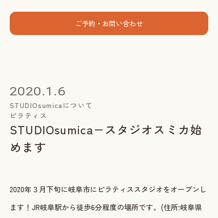
menu
ご予約・お問い合わせ
ホーム
個人セッション
2020.1.6
出張グループレッスン
STUDIOsumicaについて
ピラティス
指導者養成講座
STUDIOsumica−スタジオスミカ始
スミカについて
めます
お客様の声
お知らせ
2020年３月下旬に岐阜市にピラティススタジオをオープンし
ブログ
ます！JR岐阜駅から徒歩6分程度の場所です。(住所:岐阜県