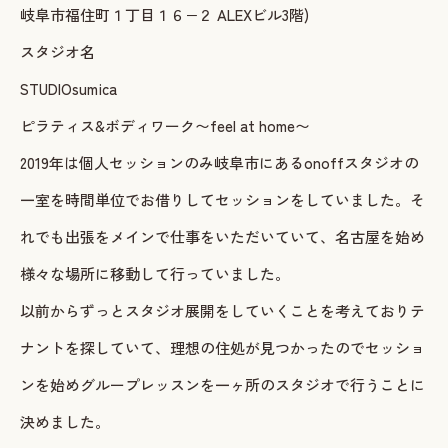
岐阜市福住町１丁目１６−２ ALEXビル3階)
ご予約・お問い合わせ
スタジオ名
STUDIOsumica
LINEで予約・相談する
ピラティス&ボディワーク〜feel at home〜
tel. 080-3628-1771
2019年は個人セッションのみ岐阜市にあるonoffスタジオの
一室を時間単位でお借りしてセッションをしていました。そ
Instagram
LINE
れでも出張をメインで仕事をいただいていて、名古屋を始め
様々な場所に移動して行っていました。
以前からずっとスタジオ展開をしていくことを考えておりテ
ナントを探していて、理想の住処が見つかったのでセッショ
ンを始めグループレッスンを一ヶ所のスタジオで行うことに
決めました。