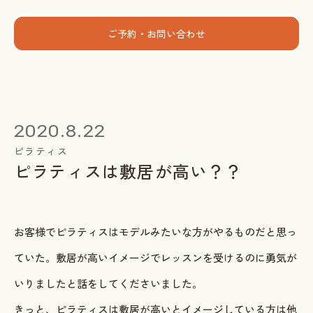
menu
ご予約・お問い合わせ
ホーム
個人セッション
2020.8.22
出張グループレッスン
ピラティス
ピラティスは敷居が高い？？
指導者養成講座
スミカについて
お客様でピラティスはモデルみたいな方がやるものだと思っ
お客様の声
ていた。敷居が高いイメージでレッスンを受けるのに勇気が
お知らせ
いりましたと話をしてくださいました。
ブログ
きっと、ピラティスは敷居が高いとイメージしている方は他