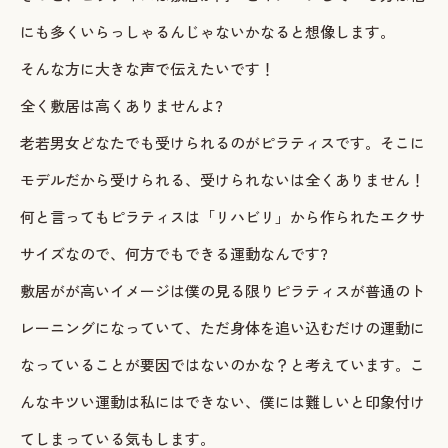
にも多くいらっしゃるんじゃないかなると想像します。
ご予約・お問い合わせ
そんな方に大きな声で伝えたいです！
LINEで予約・相談する
全く敷居は高くありませんよ?
tel. 080-3628-1771
老若男女どなたでも受けられるのがピラティスです。そこに
モデルだから受けられる、受けられないは全くありません！
Instagram
LINE
何と言ってもピラティスは「リハビリ」から作られたエクサ
サイズなので、何方でもできる運動なんです?
敷居がが高いイメージは僕の見る限りピラティスが普通のト
レーニングになっていて、ただ身体を追い込むだけの運動に
なっていることが要因ではないのかな？と考えています。こ
んなキツい運動は私にはできない、僕には難しいと印象付け
てしまっている気もします。