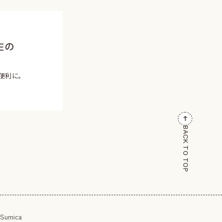
Eの
便利に。
BACK TO TOP
Sumica