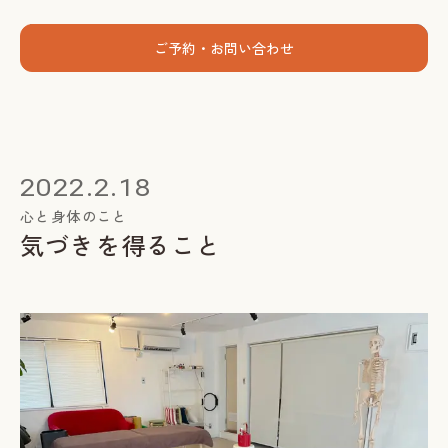
menu
ご予約・お問い合わせ
ホーム
個人セッション
2022.2.18
出張グループレッスン
心と身体のこと
気づきを得ること
指導者養成講座
スミカについて
お客様の声
お知らせ
ブログ