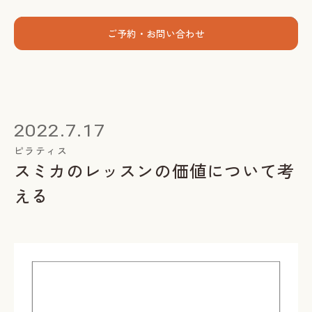
menu
ご予約・お問い合わせ
ホーム
個人セッション
2022.7.17
出張グループレッスン
ピラティス
スミカのレッスンの価値について考
指導者養成講座
える
スミカについて
お客様の声
お知らせ
ブログ