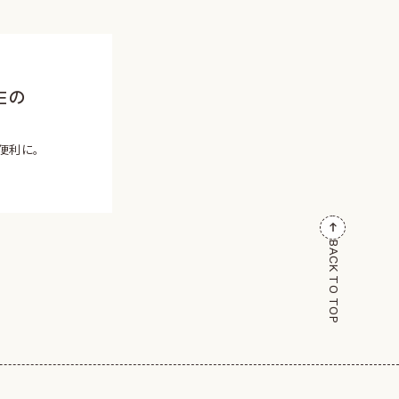
Eの
便利に。
BACK TO TOP