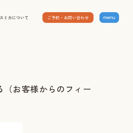
ご予約・お問い合わせ
スミカについて
menu
ホーム
個人セッション
出張グループレッスン
指導者養成講座
スミカについて
る（お客様からのフィー
お客様の声
お知らせ
ブログ