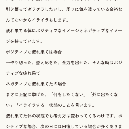
引き篭ってダラダラしたいし、周りに気を遣っている余裕な
ご予約・お問い合わせ
んてないからイライラもします。
LINEで予約・相談する
疲れ果てる体にポジティブなイメージとネガティブなイメー
tel. 080-3628-1771
ジを持っています。
ポジティブな疲れ果ては場合
Instagram
LINE
→やり切った、燃え尽きた、全力を出せた、そんな時はポジ
ティブな疲れ果て
ネガティブな疲れ果てたの場合
まさに上記に挙げた、「何もしたくない」「外に出たくな
い」「イライラする」状態のことを言います。
疲れ果てた体の状態でも考え方は変わってくるわけです。ポ
ジティブな場合、次の日には回復している場合が多くありま