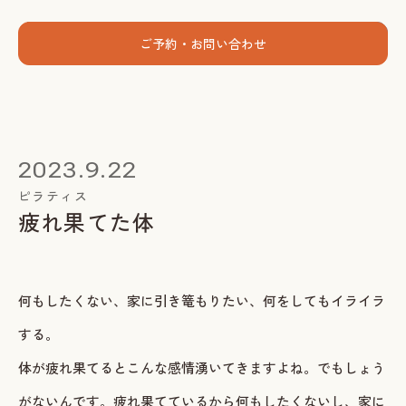
menu
ご予約・お問い合わせ
ホーム
個人セッション
2023.9.22
出張グループレッスン
ピラティス
疲れ果てた体
指導者養成講座
スミカについて
何もしたくない、家に引き篭もりたい、何をしてもイライラ
お客様の声
する。
お知らせ
体が疲れ果てるとこんな感情湧いてきますよね。でもしょう
ブログ
がないんです。疲れ果てているから何もしたくないし、家に