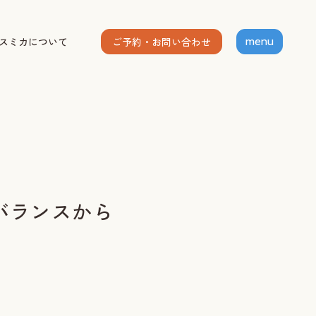
ご予約・お問い合わせ
スミカについて
menu
ホーム
個人セッション
出張グループレッスン
指導者養成講座
スミカについて
バランスから
お客様の声
お知らせ
ブログ