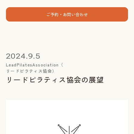
menu
ご予約・お問い合わせ
ホーム
個人セッション
2024.9.5
出張グループレッスン
LeadPilatesAssociation（
リードピラティス協会）
指導者養成講座
リードピラティス協会の展望
スミカについて
お客様の声
お知らせ
ブログ