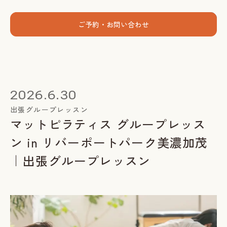
menu
ご予約・お問い合わせ
ホーム
個人セッション
2026.6.30
出張グループレッスン
出張グループレッスン
マットピラティス グループレッス
指導者養成講座
ン in リバーポートパーク美濃加茂
スミカについて
｜出張グループレッスン
お客様の声
お知らせ
ブログ