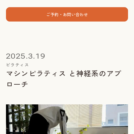
menu
ご予約・お問い合わせ
ホーム
個人セッション
2025.3.19
出張グループレッスン
ピラティス
マシンピラティス と神経系のアプ
指導者養成講座
ローチ
スミカについて
お客様の声
お知らせ
ブログ