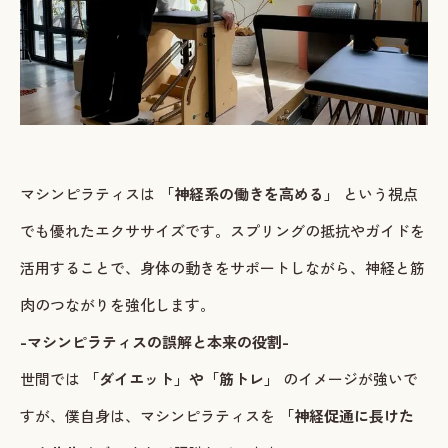
ご予約・お問い合わせ
LINEで予約・相談する
tel. 080-3628-1771
マシンピラティスは
「神経系の働きを高める」
という視点
Instagram
LINE
でも優れたエクササイズです。スプリングの抵抗やガイドを
活用することで、身体の動きをサポートしながら、神経と筋
肉のつながりを強化します。
-マシンピラティスの誤解と本来の役割-
世間では
「ダイエット」や「筋トレ」
のイメージが強いで
すが、僕自身は、マシンピラティスを
「神経促通に長けた