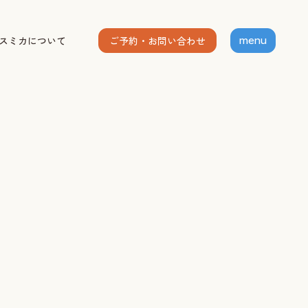
ご予約・お問い合わせ
スミカについて
menu
ホーム
個人セッション
出張グループレッスン
指導者養成講座
スミカについて
お客様の声
お知らせ
ブログ