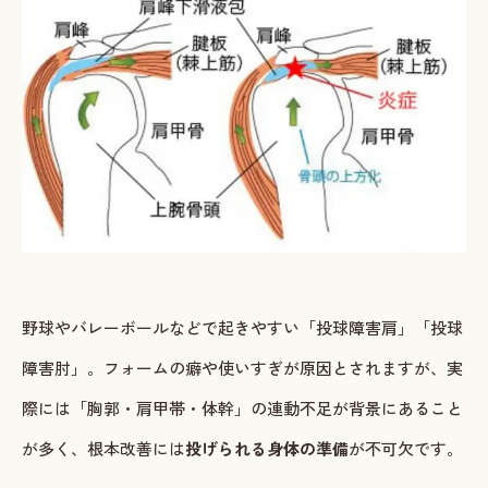
ご予約・お問い合わせ
LINEで予約・相談する
tel. 080-3628-1771
Instagram
LINE
野球やバレーボールなどで起きやすい「投球障害肩」「投球
障害肘」。フォームの癖や使いすぎが原因とされますが、実
際には「胸郭・肩甲帯・体幹」の連動不足が背景にあること
が多く、根本改善には
投げられる身体の準備
が不可欠です。