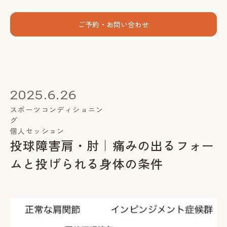
menu
ご予約・お問い合わせ
ホーム
個人セッション
2025.6.26
出張グループレッスン
スポーツコンディショニン
グ
指導者養成講座
個人セッション
投球障害肩・肘｜痛みの出るフォー
スミカについて
ムと投げられる身体の条件
お客様の声
お知らせ
ブログ