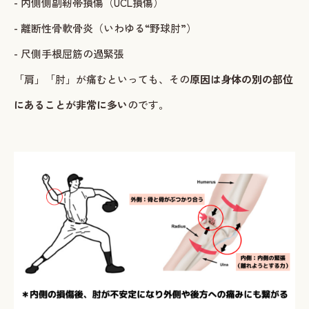
- 内側側副靭帯損傷（UCL損傷）
- 離断性骨軟骨炎（いわゆる“野球肘”）
- 尺側手根屈筋の過緊張
「肩」「肘」が痛むといっても、その
原因は身体の別の部位
にあることが非常に多い
のです。