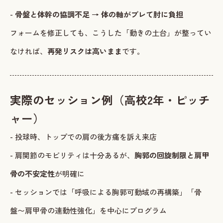
-
骨盤と体幹の協調不足 → 体の軸がブレて肘に負担
フォームを修正しても、こうした「動きの土台」が整ってい
なければ、
再発リスクは高いまま
です。
実際のセッション例（高校2年・ピッチ
ャー）
- 投球時、トップでの肩の後方痛を訴え来店
- 肩関節のモビリティは十分あるが、
胸郭の回旋制限と肩甲
骨の不安定性
が明確に
- セッションでは「呼吸による胸郭可動域の再構築」「骨
盤〜肩甲骨の連動性強化」を中心にプログラム