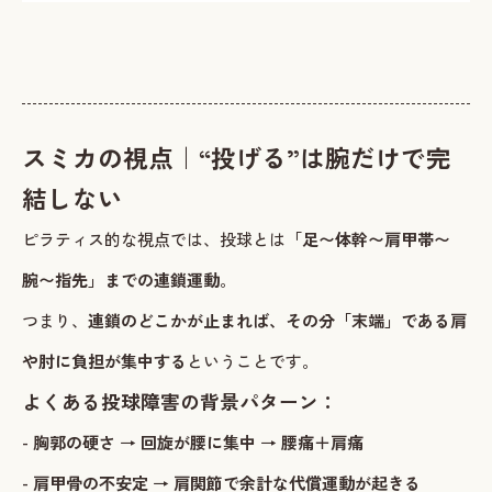
スミカの視点｜“投げる”は腕だけで完
結しない
ピラティス的な視点では、投球とは
「足〜体幹〜肩甲帯〜
腕〜指先」までの連鎖運動
。
つまり、
連鎖のどこかが止まれば、その分「末端」である肩
や肘に負担が集中する
ということです。
よくある投球障害の背景パターン：
-
胸郭の硬さ → 回旋が腰に集中 → 腰痛＋肩痛
-
肩甲骨の不安定 → 肩関節で余計な代償運動が起きる