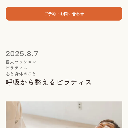
menu
ご予約・お問い合わせ
ホーム
個人セッション
2025.8.7
出張グループレッスン
個人セッション
ピラティス
指導者養成講座
心と身体のこと
呼吸から整えるピラティス
スミカについて
お客様の声
お知らせ
ブログ