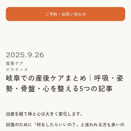
menu
ご予約・お問い合わせ
ホーム
個人セッション
2025.9.26
出張グループレッスン
産後ケア
ピラティス
指導者養成講座
岐阜での産後ケアまとめ｜呼吸・姿
スミカについて
勢・骨盤・心を整える5つの記事
お客様の声
お知らせ
出産を経て体と心は大きく変化します。
ブログ
回復のために「何をしたらいいの？」と迷われる方も多いの