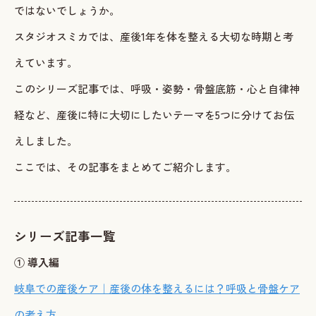
ではないでしょうか。
ご予約・お問い合わせ
スタジオスミカでは、産後1年を体を整える大切な時期と考
えています。
LINEで予約・相談する
このシリーズ記事では、呼吸・姿勢・骨盤底筋・心と自律神
tel. 080-3628-1771
経など、産後に特に大切にしたいテーマを5つに分けてお伝
えしました。
Instagram
LINE
ここでは、その記事をまとめてご紹介します。
シリーズ記事一覧
① 導入編
岐阜での産後ケア｜産後の体を整えるには？呼吸と骨盤ケア
の考え方