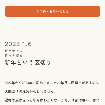
menu
ご予約・お問い合わせ
ホーム
個人セッション
2023.1.6
出張グループレッスン
ピラティス
日々を綴る
指導者養成講座
新年という区切り
スミカについて
お客様の声
2022年から2023年に変わりました。年月に区切りがあるのは
お知らせ
人間だけの風習かもしれません。
ブログ
動物や虫はきっと年月はわからないかも。季節は寒い、暑い