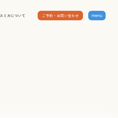
ご予約・お問い合わせ
スミカについて
menu
ホーム
個人セッション
出張グループレッスン
指導者養成講座
スミカについて
お客様の声
お知らせ
ブログ